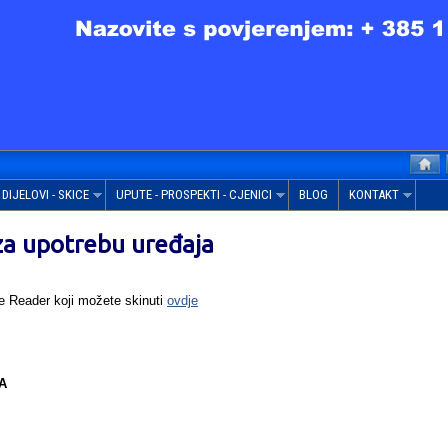
DIJELOVI - SKICE
UPUTE - PROSPEKTI - CJENICI
BLOG
KONTAKT
za upotrebu uređaja
e Reader koji možete skinuti
ovdje
A