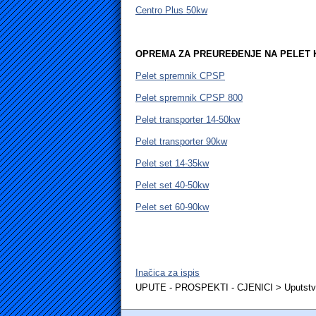
Centro Plus 50kw
OPREMA ZA PREUREĐENJE NA PELET 
Pelet spremnik CPSP
Pelet spremnik CPSP 800
Pelet transporter 14-50kw
Pelet transporter 90kw
Pelet set 14-35kw
Pelet set 40-50kw
Pelet set 60-90kw
Inačica za ispis
UPUTE - PROSPEKTI - CJENICI > Uputst