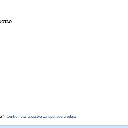
KOTAO
va >
Centrometal uputstva za upotrebu uređaja