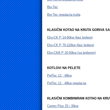
Bio-Tec
Bio-Tec regulacija kotla
KLASIČNI KOTAO NA KRUTA GORIVA SA
Eko-CK P 14-60kw (bez bojlera)
Eko-CK P 70-110kw (bez bojlera)
Eko-CKB P 20-50kw (sa bojlerom)
KOTLOVI NA PELETE
PelTec 12 - 48kw
PelTec 12 - 48kw regulacija
KLASIČNI KOMBINIRANI KOTAO NA KRU
Centro Plus 25 i 35kw