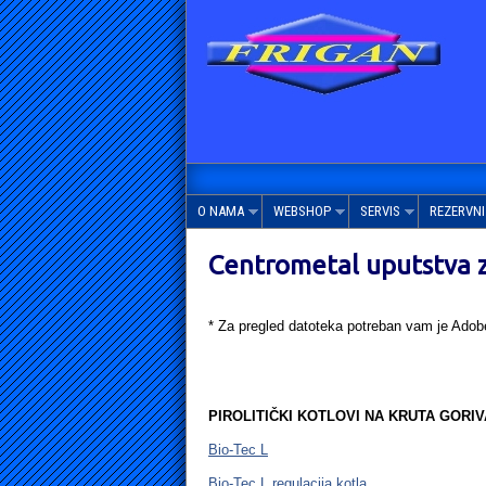
O NAMA
WEBSHOP
SERVIS
REZERVNI 
Centrometal uputstva 
* Za pregled datoteka potreban vam je Adob
PIROLITIČKI KOTLOVI NA KRUTA GORIV
Bio-Tec L
Bio-Tec L regulacija kotla