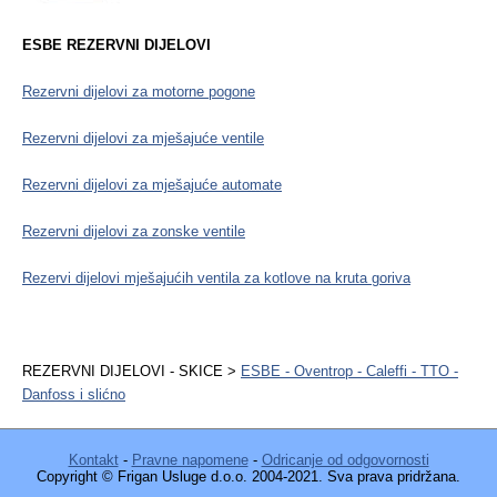
ESBE REZERVNI DIJELOVI
Rezervni dijelovi za motorne pogone
Rezervni dijelovi za mješajuće ventile
Rezervni dijelovi za mješajuće automate
Rezervni dijelovi za zonske ventile
Rezervi dijelovi mješajućih ventila za kotlove na kruta goriva
REZERVNI DIJELOVI - SKICE >
ESBE - Oventrop - Caleffi - TTO -
Danfoss i slićno
Kontakt
-
Pravne napomene
-
Odricanje od odgovornosti
Copyright © Frigan Usluge d.o.o. 2004-2021. Sva prava pridržana.