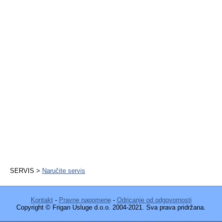
SERVIS >
Naručite servis
Kontakt
-
Pravne napomene
-
Odricanje od odgovornosti
Copyright © Frigan Usluge d.o.o. 2004-2021. Sva prava pridržana.