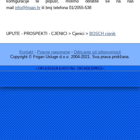
konfiguracije te popust, molimo obratite se na naš
mail
info@frigan.hr
ili broj telefona 01/2055-538
UPUTE - PROSPEKTI - CJENICI > Cjenici >
BOSCH cjenik
Kontakt
-
Pravne napomene
-
Odricanje od odgovornosti
Copyright © Frigan Usluge d.o.o. 2004-2021. Sva prava pridržana.
= CMS & DESIGN & HOSTING: CMS WEB EXPRESS =